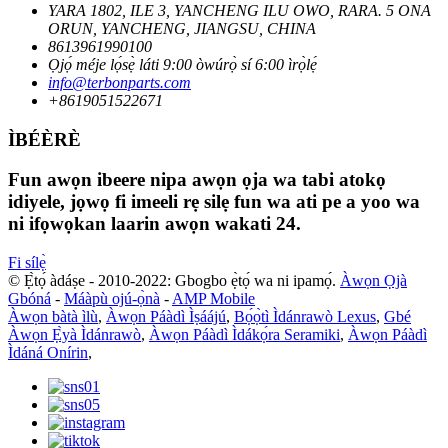
YARA 1802, ILE 3, YANCHENG ILU OWO, RARA. 5 ONA
ORUN, YANCHENG, JIANGSU, CHINA
8613961990100
Ọjọ́ méje lọ́sẹ̀ láti 9:00 òwúrọ̀ sí 6:00 ìrọ̀lẹ́
info@terbonparts.com
+8619051522671
ÌBÉÈRÈ
Fun awọn ibeere nipa awọn ọja wa tabi atokọ
idiyele, jọwọ fi imeeli rẹ silẹ fun wa ati pe a yoo wa
ni ifọwọkan laarin awọn wakati 24.
Fi sílẹ̀
© Ẹ̀tọ́ àdáṣe - 2010-2022: Gbogbo ẹ̀tọ́ wa ni ipamọ́.
Àwọn Ọjà
Gbóná
-
Máàpù ojú-ọ̀nà
-
AMP Mobile
Àwọn bàtà ìlù
,
Àwọn Páàdì Ìṣáájú
,
Bọ́ọ̀tì Ìdánrawò Lexus
,
Gbé
Àwọn Ẹ̀yà Ìdánrawò
,
Àwọn Páàdì Ìdákọ́ra Seramiki
,
Àwọn Páàdì
Ìdáná Onírin
,