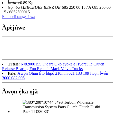
Ìwúwo:
0.89 Kg
Nọ́mbà MERCEDES-BENZ OE:
685 250 00 15 / A 685 250 00
15 / 6852500015
Fi imeeli ranṣẹ si wa
Àpèjúwe
Ti tẹlẹ:
6482000155 Didara Ọkọ ayọkẹlẹ Hydraulic Clutch
Release Bearing Fun Renault Mack Volvo Trucks
Itele:
Àwọn Ohun Èlò Ìdìpọ̀ 210mm 621 133 109 Ìwọ̀n Ìwọ̀n
3000 082 005
Àwọn ẹ̀ka ọjà