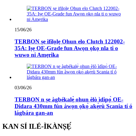
15/06/26
TERBON ṣe ifilọlẹ Ohun elo Clutch 122002-
35A: Iṣẹ OE-Grade fun Awọn ọkọ nla ti o
wuwo ni Amẹrika
03/06/26
TERBON n ṣe àgbékalẹ̀ ohun èlò ìdìpọ̀ OE-
Didara 430mm fún àwọn ọkọ̀ akẹ́rù Scania tí ó
lágbára gan-an
KAN SÍ ILÉ-ÌKÀNṢẸ́