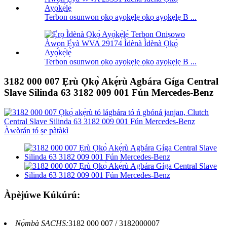
Terbon osunwon ọkọ ayọkẹlẹ ọkọ ayọkẹlẹ B ...
Terbon osunwon ọkọ ayọkẹlẹ ọkọ ayọkẹlẹ B ...
3182 000 007 Ẹrù Ọkọ̀ Akẹ́rù Agbára Gíga Central
Slave Silinda 63 3182 009 001 Fún Mercedes-Benz
Àpèjúwe Kúkúrú:
Nọ́mbà SACHS:
3182 000 007 / 3182000007