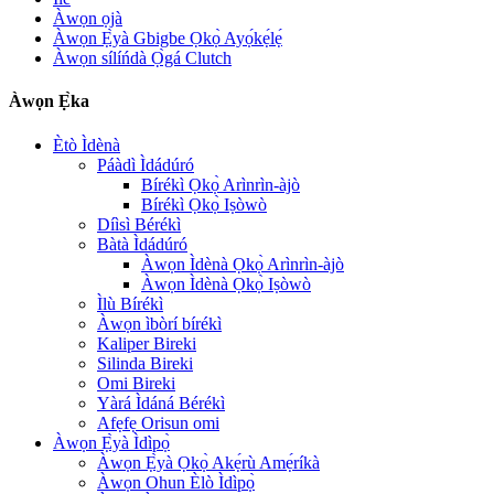
Àwọn ọjà
Àwọn Ẹ̀yà Gbigbe Ọkọ̀ Ayọ́kẹ́lẹ́
Àwọn sílíńdà Ọ̀gá Clutch
Àwọn Ẹ̀ka
Ètò Ìdènà
Páàdì Ìdádúró
Bírékì Ọkọ̀ Arìnrìn-àjò
Bírékì Ọkọ̀ Iṣòwò
Díìsì Bérékì
Bàtà Ìdádúró
Àwọn Ìdènà Ọkọ̀ Arìnrìn-àjò
Àwọn Ìdènà Ọkọ̀ Iṣòwò
Ìlù Bírékì
Àwọn ìbòrí bírékì
Kaliper Bireki
Silinda Bireki
Omi Bireki
Yàrá Ìdáná Bérékì
Afẹfẹ Orisun omi
Àwọn Ẹ̀yà Ìdìpọ̀
Àwọn Ẹ̀yà Ọkọ̀ Akẹ́rù Amẹ́ríkà
Àwọn Ohun Èlò Ìdìpọ̀