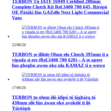
TERBON Tú IATF 16949 Certified 280mm
Complete Clutch Kit Ref.3400 700 645, Rírọ́pò
OE Pàtàkì fún GAZelle Next Light Commercial
Vans
22/06/26
TERBON ṣe ifilọlẹ Ohun elo Clutch 395mm ti o
yipada si ere (Ref.3400 700 620) – A ṣe apẹrẹ
fun gbogbo awọn ọkọ nla KAMAZ ti o wuwo
17/06/26
TERBON tu ohun èlò ìdìpọ̀ tó lágbára tó
430mm sílẹ̀ fún àwọn ọkọ̀ ayọ́kẹ́lẹ́ ti ilẹ̀
Yúróòpù