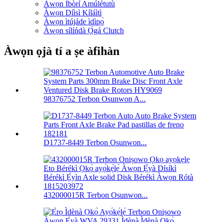
Àwọn Ìbòrí Amúlétutù
Àwọn Díìsì Kíláìtì
Àwọn ìtújáde ìdìpọ̀
Àwọn sílíńdà Ọ̀gá Clutch
Àwọn ọjà tí a ṣe àfihàn
98376752 Terbon Osunwon A...
D1737-8449 Terbon Osunwon...
432000015R Terbon Osunwon...