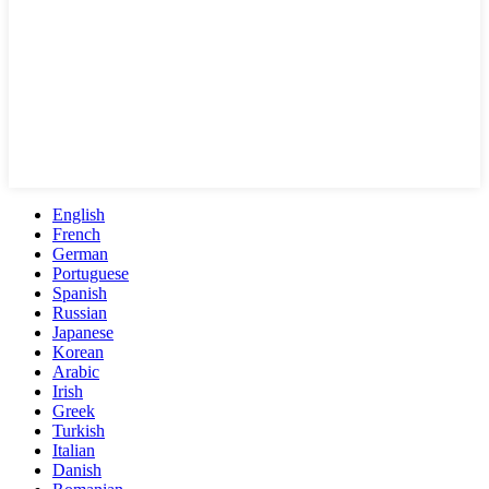
English
French
German
Portuguese
Spanish
Russian
Japanese
Korean
Arabic
Irish
Greek
Turkish
Italian
Danish