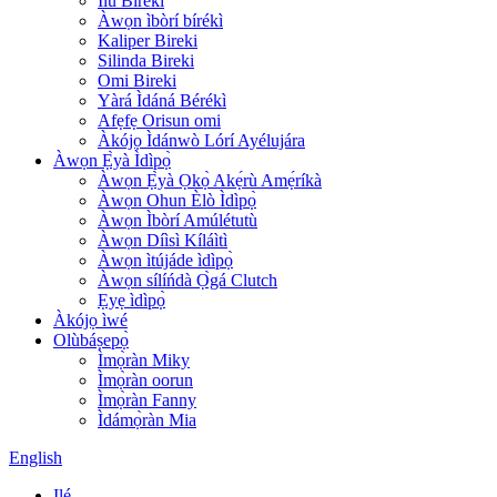
Ìlù Bírékì
Àwọn ìbòrí bírékì
Kaliper Bireki
Silinda Bireki
Omi Bireki
Yàrá Ìdáná Bérékì
Afẹfẹ Orisun omi
Àkójọ Ìdánwò Lórí Ayélujára
Àwọn Ẹ̀yà Ìdìpọ̀
Àwọn Ẹ̀yà Ọkọ̀ Akẹ́rù Amẹ́ríkà
Àwọn Ohun Èlò Ìdìpọ̀
Àwọn Ìbòrí Amúlétutù
Àwọn Díìsì Kíláìtì
Àwọn ìtújáde ìdìpọ̀
Àwọn sílíńdà Ọ̀gá Clutch
Ẹyẹ ìdìpọ̀
Àkójọ ìwé
Olùbáṣepọ̀
Ìmọ̀ràn Miky
Ìmọ̀ràn oorun
Ìmọ̀ràn Fanny
Ìdámọ̀ràn Mia
English
Ilé