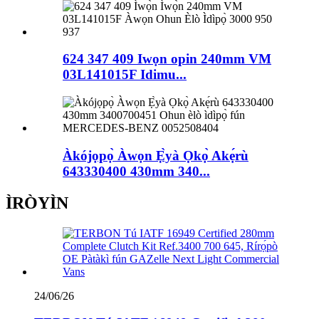
624 347 409 Iwọn opin 240mm VM
03L141015F Idimu...
Àkójọpọ̀ Àwọn Ẹ̀yà Ọkọ̀ Akẹ́rù
643330400 430mm 340...
ÌRÒYÌN
24/06/26