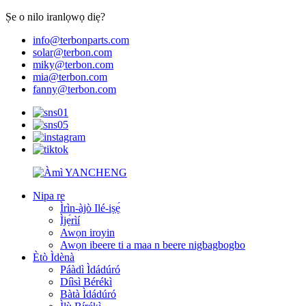
Ṣe o nilo iranlọwọ diẹ?
info@terbonparts.com
solar@terbon.com
miky@terbon.com
mia@terbon.com
fanny@terbon.com
Nipa re
Ìrìn-àjò Ilé-iṣẹ́
Ìjẹ́rìí
Awọn iroyin
Awọn ibeere ti a maa n beere nigbagbogbo
Ètò Ìdènà
Páàdì Ìdádúró
Díìsì Bérékì
Bàtà Ìdádúró