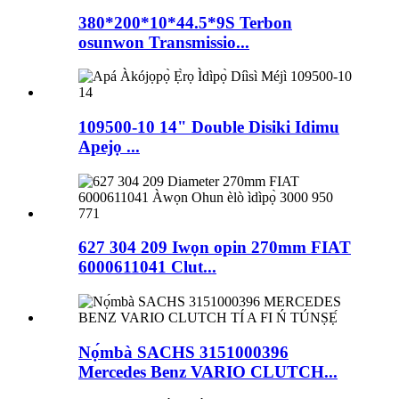
380*200*10*44.5*9S Terbon
osunwon Transmissio...
109500-10 14" Double Disiki Idimu
Apejọ ...
627 304 209 Iwọn opin 270mm FIAT
6000611041 Clut...
Nọ́mbà SACHS 3151000396
Mercedes Benz VARIO CLUTCH...