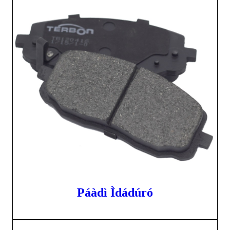
Páàdì Ìdádúró