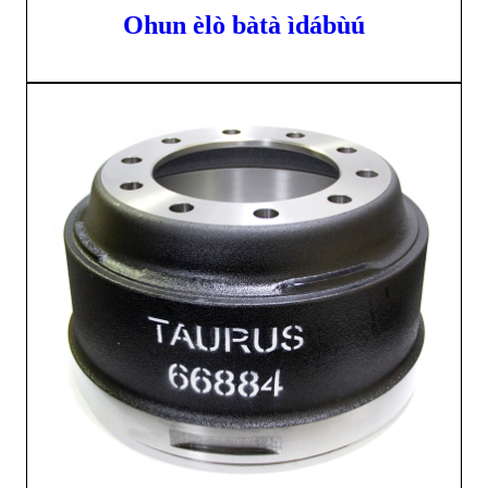
Ohun èlò bàtà ìdábùú