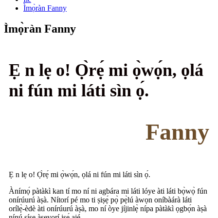
Ìmọ̀ràn Fanny
Ìmọ̀ràn Fanny
Ẹ n lẹ o! Ọ̀rẹ́ mi ọ̀wọ́n, ọlá
ni fún mi láti sìn ọ́.
Fanny
Ẹ n lẹ o! Ọ̀rẹ́ mi ọ̀wọ́n, ọlá ni fún mi láti sìn ọ́.
Ànímọ́ pàtàkì kan tí mo ní ni agbára mi láti lóye àti láti bọ̀wọ̀ fún
onírúurú àṣà. Nítorí pé mo ti ṣiṣẹ́ pọ̀ pẹ̀lú àwọn oníbàárà láti
orílẹ̀-èdè àti onírúurú àṣà, mo ní òye jíjinlẹ̀ nípa pàtàkì ọgbọ́n àṣà
nínú ṣíṣe àṣeyọrí iṣẹ́ ajé.