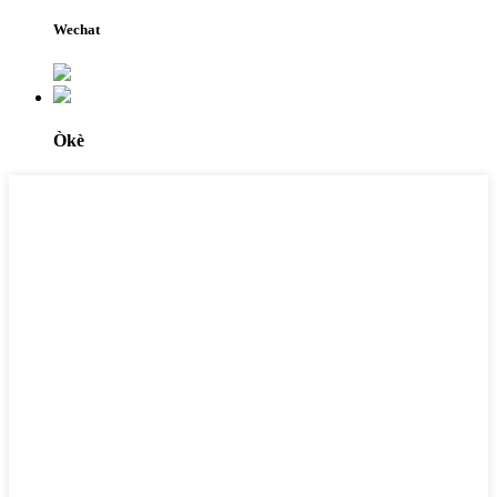
Wechat
Òkè