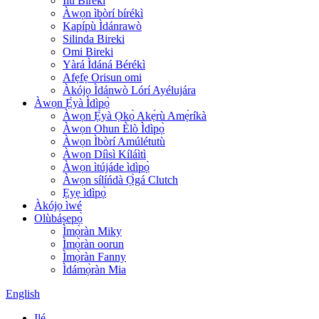
Ìlù Bírékì
Àwọn ìbòrí bírékì
Kapípù Ìdánrawò
Silinda Bireki
Omi Bireki
Yàrá Ìdáná Bérékì
Afẹfẹ Orisun omi
Àkójọ Ìdánwò Lórí Ayélujára
Àwọn Ẹ̀yà Ìdìpọ̀
Àwọn Ẹ̀yà Ọkọ̀ Akẹ́rù Amẹ́ríkà
Àwọn Ohun Èlò Ìdìpọ̀
Àwọn Ìbòrí Amúlétutù
Àwọn Díìsì Kíláìtì
Àwọn ìtújáde ìdìpọ̀
Àwọn sílíńdà Ọ̀gá Clutch
Ẹyẹ ìdìpọ̀
Àkójọ ìwé
Olùbáṣepọ̀
Ìmọ̀ràn Miky
Ìmọ̀ràn oorun
Ìmọ̀ràn Fanny
Ìdámọ̀ràn Mia
English
Ilé