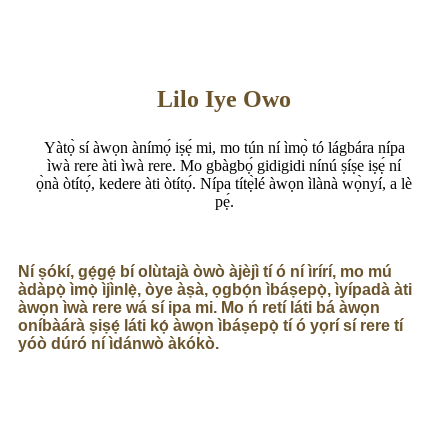
Lilo Iye Owo
Yàtọ̀ sí àwọn ànímọ́ iṣẹ́ mi, mo tún ní ìmọ̀ tó lágbára nípa
ìwà rere àti ìwà rere. Mo gbàgbọ́ gidigidi nínú ṣíṣe iṣẹ́ ní
ọ̀nà òtítọ́, kedere àti òtítọ́. Nípa títẹ̀lé àwọn ìlànà wọ̀nyí, a lè
pẹ́.
Ní ṣókí, gẹ́gẹ́ bí olùtajà òwò àjèjì tí ó ní ìrírí, mo mú
àdàpọ̀ ìmọ̀ ìjìnlẹ̀, òye àṣà, ọgbọ́n ìbáṣepọ̀, ìyípadà àti
àwọn ìwà rere wá sí ipa mi. Mo ń retí láti bá àwọn
oníbàárà ṣiṣẹ́ láti kọ́ àwọn ìbáṣepọ̀ tí ó yọrí sí rere tí
yóò dúró ní ìdánwò àkókò.