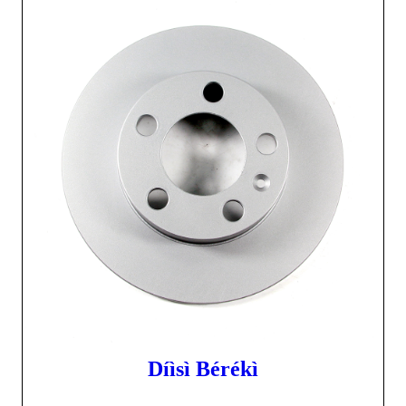
Díìsì Bérékì