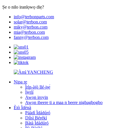
Ṣe o nilo iranlọwọ diẹ?
info@terbonparts.com
solar@terbon.com
miky@terbon.com
mia@terbon.com
fanny@terbon.com
Nipa re
Ìrìn-àjò Ilé-iṣẹ́
Ìjẹ́rìí
Awọn iroyin
Awọn ibeere ti a maa n beere nigbagbogbo
Ètò Ìdènà
Páàdì Ìdádúró
Díìsì Bérékì
Bàtà Ìdádúró