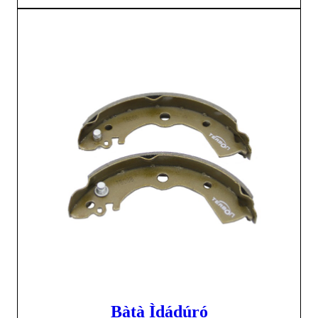
Bàtà Ìdádúró