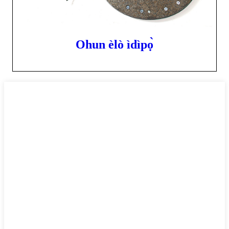
Ohun èlò ìdìpọ̀