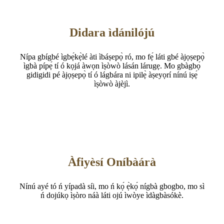
Didara ìdánilójú
Nípa gbígbé ìgbẹ́kẹ̀lé àti ìbáṣepọ̀ ró, mo fẹ́ láti gbé àjọṣepọ̀
ìgbà pípẹ́ tí ó kọjá àwọn ìṣòwò lásán lárugẹ. Mo gbàgbọ́
gidigidi pé àjọṣepọ̀ tí ó lágbára ni ipilẹ̀ àṣeyọrí nínú iṣẹ́
ìṣòwò àjèjì.
Àfiyèsí Oníbàárà
Nínú ayé tó ń yípadà síi, mo ń kọ́ ẹ̀kọ́ nígbà gbogbo, mo sì
ń dojúkọ ìṣòro náà láti ojú ìwòye ìdàgbàsókè.