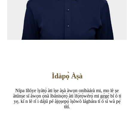
Ìdàpọ̀ Àṣà
Nípa lílóye ìyàtọ̀ àti ìṣe àṣà àwọn oníbàárà mi, mo lè ṣe
àtúnṣe sí àwọn ọ̀nà ìbánisọ̀rọ̀ àti ìfọ̀rọ̀wérọ̀ mi gẹ́gẹ́ bí ó ti
yẹ, kí n lè rí i dájú pé àjọṣepọ̀ ìṣòwò lágbára tí ó sì wà pẹ́
títí.