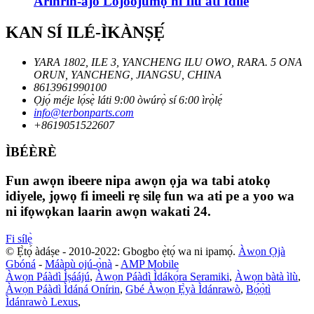
Arìnrìn-àjò Lójoojúmọ́ ní Ìlú àti Ìdílé
KAN SÍ ILÉ-ÌKÀNṢẸ́
YARA 1802, ILE 3, YANCHENG ILU OWO, RARA. 5 ONA
ORUN, YANCHENG, JIANGSU, CHINA
8613961990100
Ọjọ́ méje lọ́sẹ̀ láti 9:00 òwúrọ̀ sí 6:00 ìrọ̀lẹ́
info@terbonparts.com
+8619051522607
ÌBÉÈRÈ
Fun awọn ibeere nipa awọn ọja wa tabi atokọ
idiyele, jọwọ fi imeeli rẹ silẹ fun wa ati pe a yoo wa
ni ifọwọkan laarin awọn wakati 24.
Fi sílẹ̀
© Ẹ̀tọ́ àdáṣe - 2010-2022: Gbogbo ẹ̀tọ́ wa ni ipamọ́.
Àwọn Ọjà
Gbóná
-
Máàpù ojú-ọ̀nà
-
AMP Mobile
Àwọn Páàdì Ìṣáájú
,
Àwọn Páàdì Ìdákọ́ra Seramiki
,
Àwọn bàtà ìlù
,
Àwọn Páàdì Ìdáná Onírin
,
Gbé Àwọn Ẹ̀yà Ìdánrawò
,
Bọ́ọ̀tì
Ìdánrawò Lexus
,