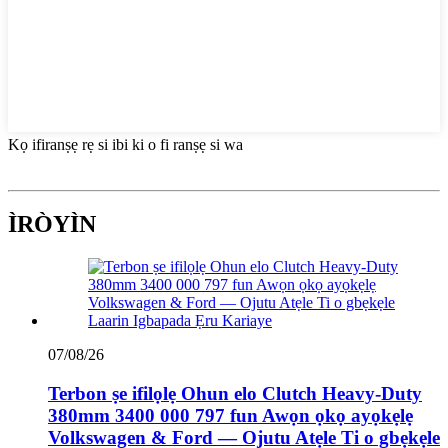
Kọ ifiranṣẹ rẹ si ibi ki o fi ranṣẹ si wa
ÌRÒYÌN
07/08/26
Terbon ṣe ifilọlẹ Ohun elo Clutch Heavy-Duty
380mm 3400 000 797 fun Awọn ọkọ ayọkẹlẹ
Volkswagen & Ford — Ojutu Atẹle Ti o gbẹkẹle