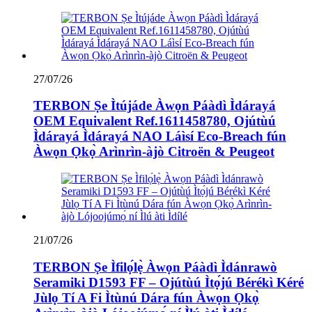
27/07/26
TERBON Ṣe Ìtújáde Àwọn Páàdì Ìdárayá
OEM Equivalent Ref.1611458780, Ojútùú
Ìdárayá Ìdárayá NAO Láìsí Eco-Breach fún
Àwọn Ọkọ̀ Arìnrìn-àjò Citroën & Peugeot
21/07/26
TERBON Ṣe Ìfilọ́lẹ̀ Àwọn Páàdì Ìdánrawò
Seramiki D1593 FF – Ojútùú Ìtọ́jú Bérékì Kéré
Jùlọ Tí A Fi Ìtùnú Dára fún Àwọn Ọkọ̀