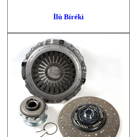
Ìlù Bírékì