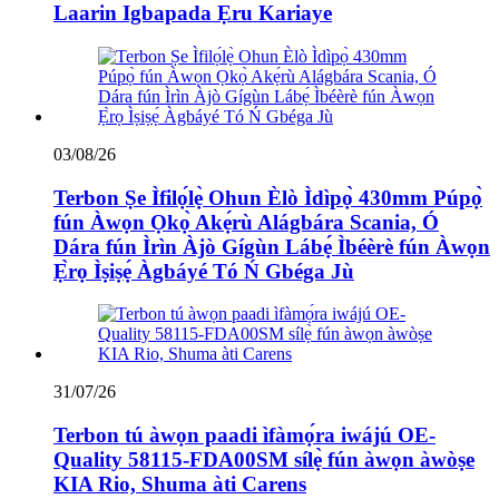
Laarin Igbapada Ẹru Kariaye
03/08/26
Terbon Ṣe Ìfilọ́lẹ̀ Ohun Èlò Ìdìpọ̀ 430mm Púpọ̀
fún Àwọn Ọkọ̀ Akẹ́rù Alágbára Scania, Ó
Dára fún Ìrìn Àjò Gígùn Lábẹ́ Ìbéèrè fún Àwọn
Ẹ̀rọ Ìṣiṣẹ́ Àgbáyé Tó Ń Gbéga Jù
31/07/26
Terbon tú àwọn paadi ìfàmọ́ra iwájú OE-
Quality 58115-FDA00SM sílẹ̀ fún àwọn àwòṣe
KIA Rio, Shuma àti Carens